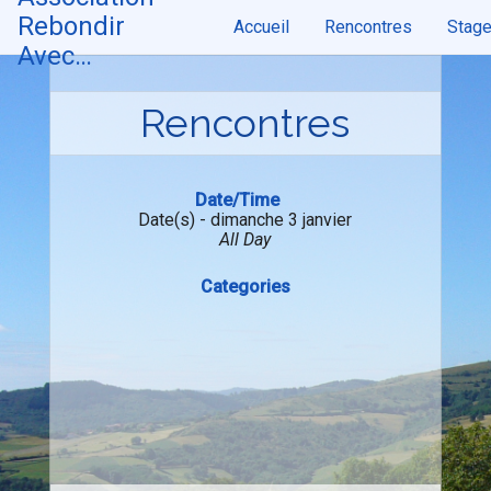
Skip
Rebondir
Accueil
Rencontres
Stag
to
content
Avec…
Rencontres
Date/Time
Date(s) - dimanche 3 janvier
All Day
Categories