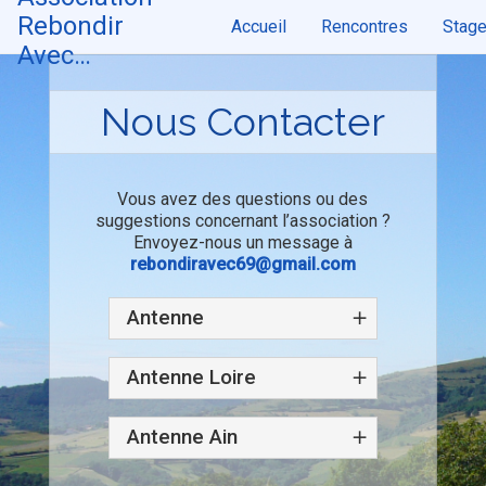
Skip
Rebondir
Accueil
Rencontres
Stag
to
content
Avec…
Nous Contacter
Vous avez des questions ou des
suggestions concernant l’association ?
Envoyez-nous un message
à
rebondiravec69@gmail.com
Antenne
Antenne Loire
Antenne Ain