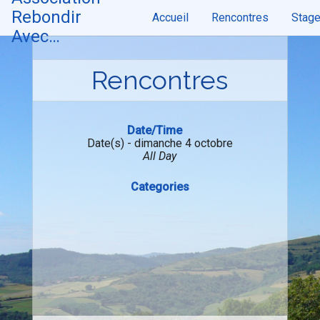
Skip
Rebondir
Accueil
Rencontres
Stag
to
content
Avec…
Rencontres
Date/Time
Date(s) - dimanche 4 octobre
All Day
Categories