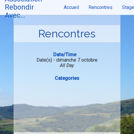
Skip
Rebondir
Accueil
Rencontres
Stag
to
content
Avec…
Rencontres
Date/Time
Date(s) - dimanche 7 octobre
All Day
Categories