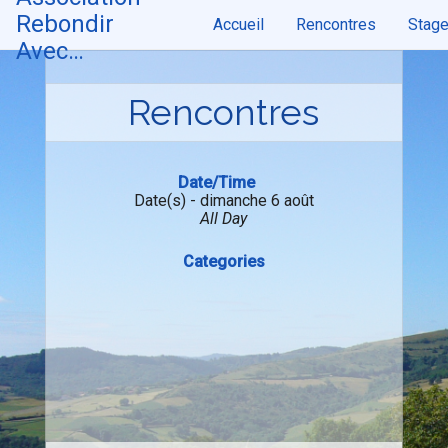
Skip
Rebondir
Accueil
Rencontres
Stag
to
content
Avec…
Rencontres
Date/Time
Date(s) - dimanche 6 août
All Day
Categories