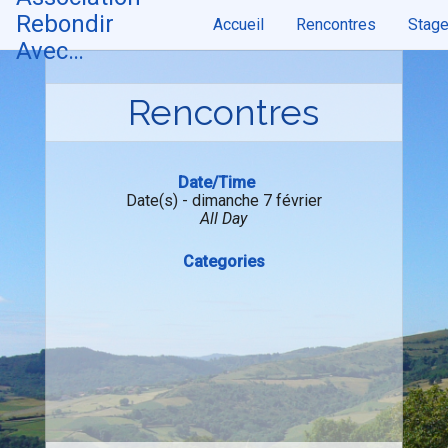
Skip
Rebondir
Accueil
Rencontres
Stag
to
content
Avec…
Rencontres
Date/Time
Date(s) - dimanche 7 février
All Day
Categories