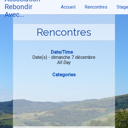
Skip
Rebondir
Accueil
Rencontres
Stag
to
content
Avec…
Rencontres
Date/Time
Date(s) - dimanche 7 décembre
All Day
Categories