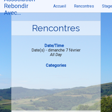
Skip
Rebondir
Accueil
Rencontres
Stag
to
content
Avec…
Rencontres
Date/Time
Date(s) - dimanche 7 février
All Day
Categories