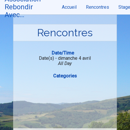
Skip
Rebondir
Accueil
Rencontres
Stag
to
content
Avec…
Rencontres
Date/Time
Date(s) - dimanche 4 avril
All Day
Categories