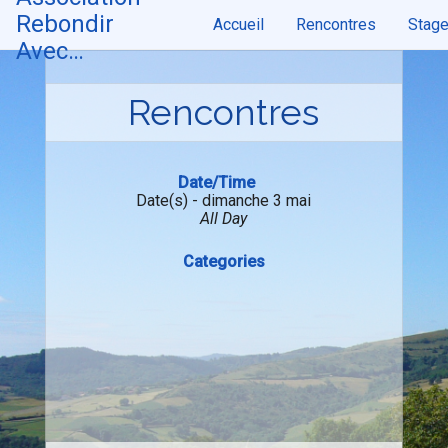
Skip
Rebondir
Accueil
Rencontres
Stag
to
content
Avec…
Rencontres
Date/Time
Date(s) - dimanche 3 mai
All Day
Categories