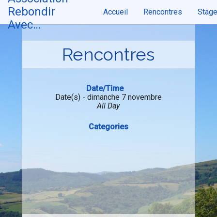
Skip
Rebondir
Accueil
Rencontres
Stag
to
content
Avec…
Rencontres
Date/Time
Date(s) - dimanche 7 novembre
All Day
Categories