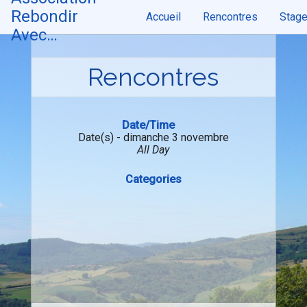
Skip
Rebondir
Accueil
Rencontres
Stag
to
content
Avec…
Rencontres
Date/Time
Date(s) - dimanche 3 novembre
All Day
Categories