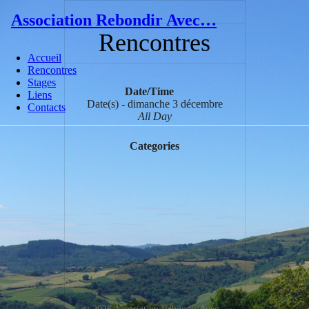
Skip
Association Rebondir Avec…
to
content
Rencontres
Accueil
Rencontres
Stages
Date/Time
Liens
Date(s) - dimanche 3 décembre
Contacts
All Day
Categories