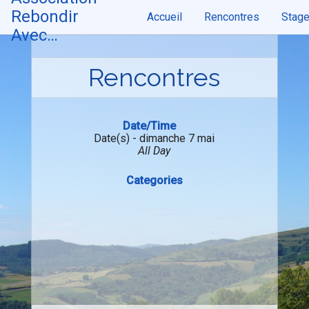
Skip
Rebondir
Accueil
Rencontres
Stag
to
content
Avec…
Rencontres
Date/Time
Date(s) - dimanche 7 mai
All Day
Categories