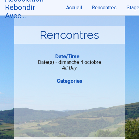
Skip
Rebondir
Accueil
Rencontres
Stag
to
content
Avec…
Rencontres
Date/Time
Date(s) - dimanche 4 octobre
All Day
Categories