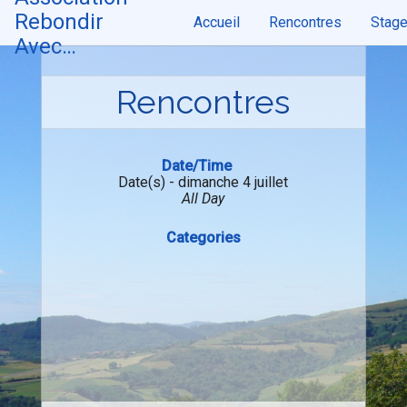
Skip
Rebondir
Accueil
Rencontres
Stag
to
content
Avec…
Rencontres
Date/Time
Date(s) - dimanche 4 juillet
All Day
Categories