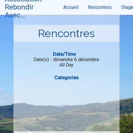
Skip
Rebondir
Accueil
Rencontres
Stag
to
content
Avec…
Rencontres
Date/Time
Date(s) - dimanche 6 décembre
All Day
Categories