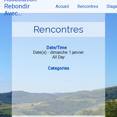
Skip
Rebondir
Accueil
Rencontres
Stag
to
content
Avec…
Rencontres
Date/Time
Date(s) - dimanche 1 janvier
All Day
Categories