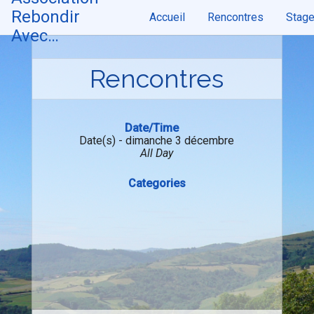
Skip
Rebondir
Accueil
Rencontres
Stag
to
content
Avec…
Rencontres
Date/Time
Date(s) - dimanche 3 décembre
All Day
Categories