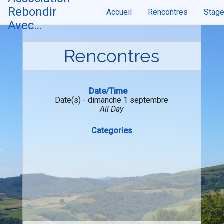
Skip
Rebondir
Accueil
Rencontres
Stag
to
content
Avec…
Rencontres
Date/Time
Date(s) - dimanche 1 septembre
All Day
Categories