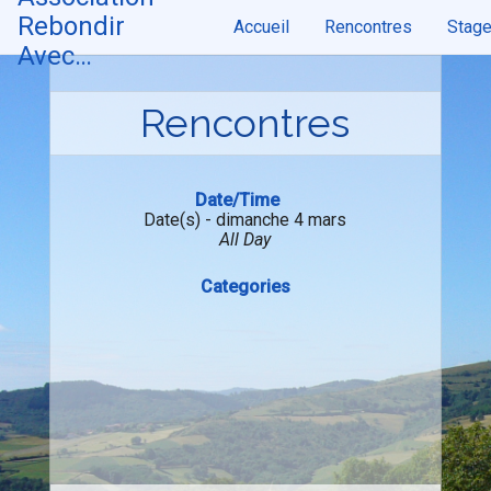
Skip
Rebondir
Accueil
Rencontres
Stag
to
content
Avec…
Rencontres
Date/Time
Date(s) - dimanche 4 mars
All Day
Categories