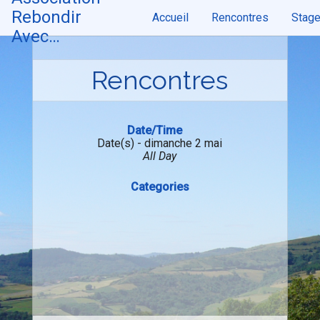
Skip
Rebondir
Accueil
Rencontres
Stag
to
content
Avec…
Rencontres
Date/Time
Date(s) - dimanche 2 mai
All Day
Categories