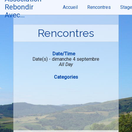
Skip
Rebondir
Accueil
Rencontres
Stag
to
content
Avec…
Rencontres
Date/Time
Date(s) - dimanche 4 septembre
All Day
Categories