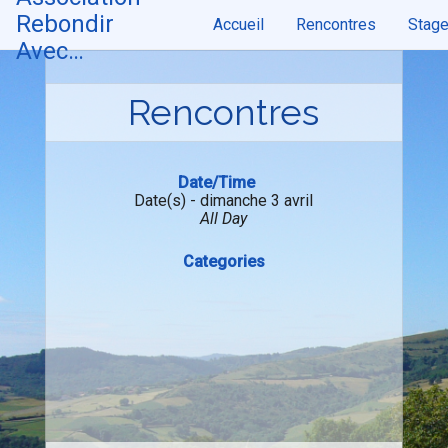
Skip
Rebondir
Accueil
Rencontres
Stag
to
content
Avec…
Rencontres
Date/Time
Date(s) - dimanche 3 avril
All Day
Categories