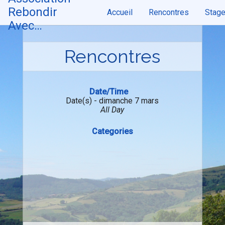
Skip
Rebondir
Accueil
Rencontres
Stag
to
content
Avec…
Rencontres
Date/Time
Date(s) - dimanche 7 mars
All Day
Categories