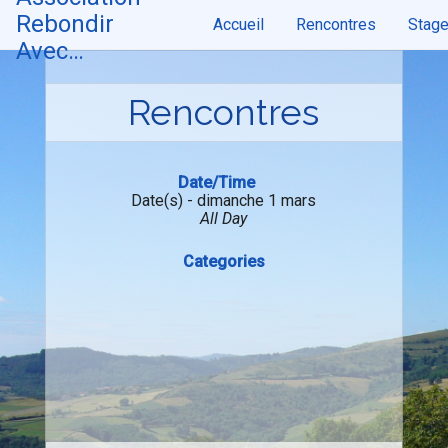
Skip
Rebondir
Accueil
Rencontres
Stag
to
content
Avec…
Rencontres
Date/Time
Date(s) - dimanche 1 mars
All Day
Categories