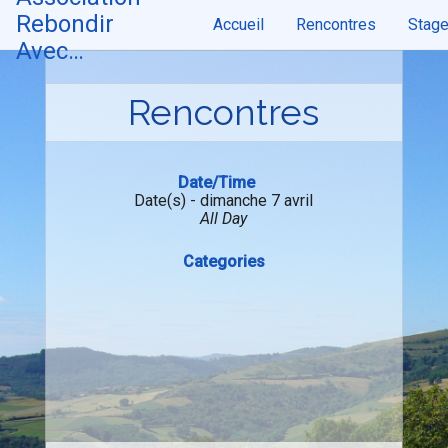
Skip
Rebondir
Accueil
Rencontres
Stag
to
content
Avec…
Rencontres
Date/Time
Date(s) - dimanche 7 avril
All Day
Categories