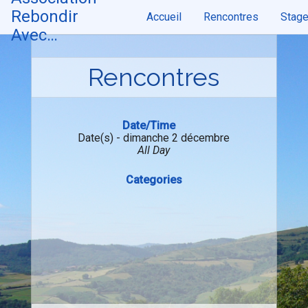
Skip
Rebondir
Accueil
Rencontres
Stag
to
content
Avec…
Rencontres
Date/Time
Date(s) - dimanche 2 décembre
All Day
Categories