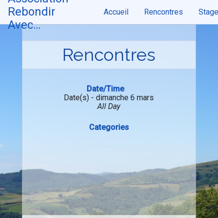
Skip
Rebondir
Accueil
Rencontres
Stag
to
content
Avec…
Rencontres
Date/Time
Date(s) - dimanche 6 mars
All Day
Categories