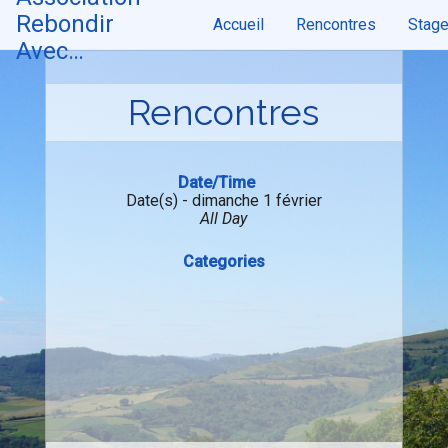
Skip
Rebondir
Accueil
Rencontres
Stag
to
content
Avec…
Rencontres
Date/Time
Date(s) - dimanche 1 février
All Day
Categories