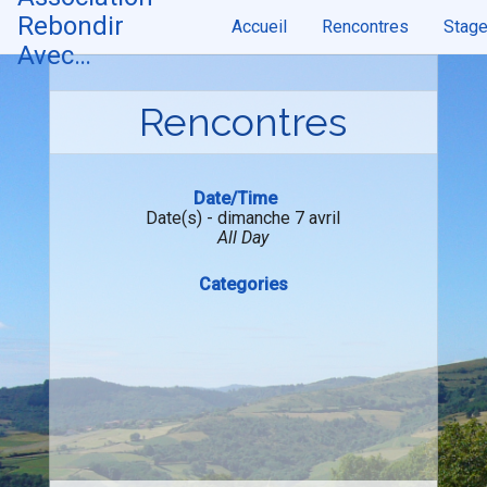
Skip
Rebondir
Accueil
Rencontres
Stag
to
content
Avec…
Rencontres
Date/Time
Date(s) - dimanche 7 avril
All Day
Categories