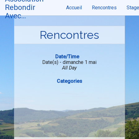
Skip
Rebondir
Accueil
Rencontres
Stag
to
content
Avec…
Rencontres
Date/Time
Date(s) - dimanche 1 mai
All Day
Categories