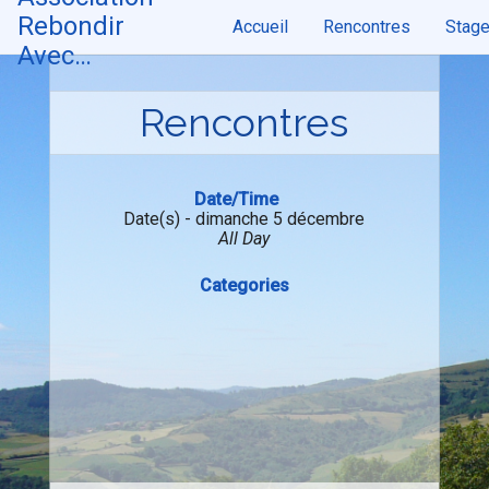
Skip
Rebondir
Accueil
Rencontres
Stag
to
content
Avec…
Rencontres
Date/Time
Date(s) - dimanche 5 décembre
All Day
Categories