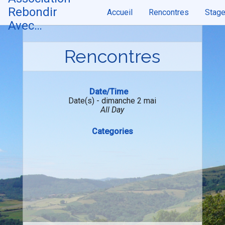
Skip
Rebondir
Accueil
Rencontres
Stag
to
content
Avec…
Rencontres
Date/Time
Date(s) - dimanche 2 mai
All Day
Categories