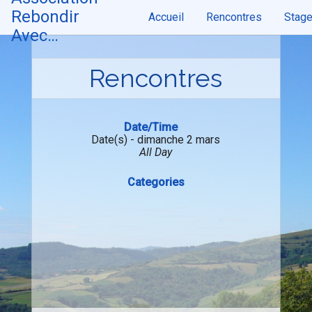
Skip
Rebondir
Accueil
Rencontres
Stag
to
content
Avec…
Rencontres
Date/Time
Date(s) - dimanche 2 mars
All Day
Categories