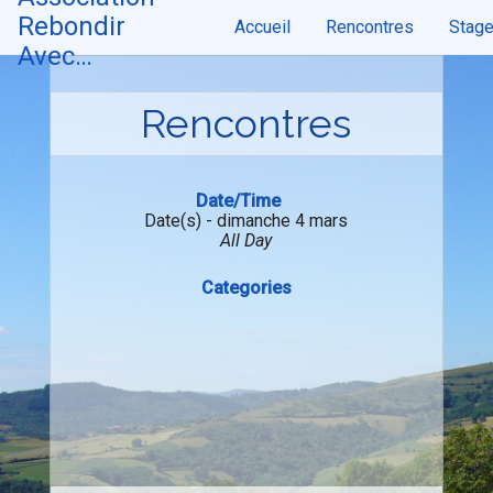
Skip
Rebondir
Accueil
Rencontres
Stag
to
content
Avec…
Rencontres
Date/Time
Date(s) - dimanche 4 mars
All Day
Categories