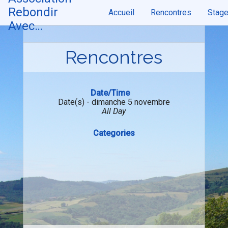
Skip
Rebondir
Accueil
Rencontres
Stag
to
content
Avec…
Rencontres
Date/Time
Date(s) - dimanche 5 novembre
All Day
Categories