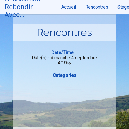
Skip
Rebondir
Accueil
Rencontres
Stag
to
content
Avec…
Rencontres
Date/Time
Date(s) - dimanche 4 septembre
All Day
Categories