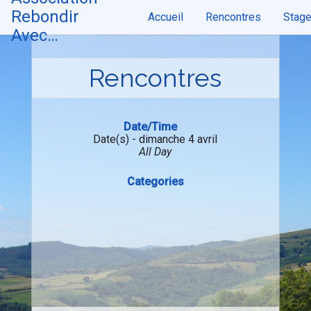
Skip
Rebondir
Accueil
Rencontres
Stag
to
content
Avec…
Rencontres
Date/Time
Date(s) - dimanche 4 avril
All Day
Categories