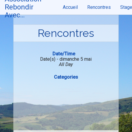
Skip
Rebondir
Accueil
Rencontres
Stag
to
content
Avec…
Rencontres
Date/Time
Date(s) - dimanche 5 mai
All Day
Categories