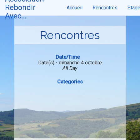
Skip
Rebondir
Accueil
Rencontres
Stag
to
content
Avec…
Rencontres
Date/Time
Date(s) - dimanche 4 octobre
All Day
Categories