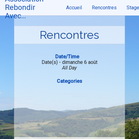
Skip
Rebondir
Accueil
Rencontres
Stag
to
content
Avec…
Rencontres
Date/Time
Date(s) - dimanche 6 août
All Day
Categories