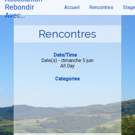
Skip
Rebondir
Accueil
Rencontres
Stag
to
content
Avec…
Rencontres
Date/Time
Date(s) - dimanche 5 juin
All Day
Categories