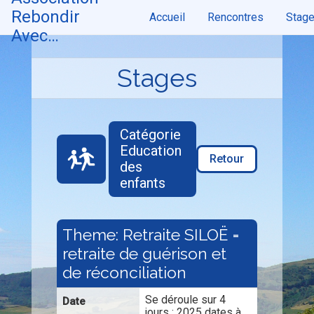
Rebondir
Accueil
Rencontres
Stag
Avec…
Skip
to
content
Stages
Catégorie
Education
Retour
des
enfants
Theme: Retraite SILOË =
retraite de guérison et
de réconciliation
Se déroule sur 4
Date
jours : 2025 dates à